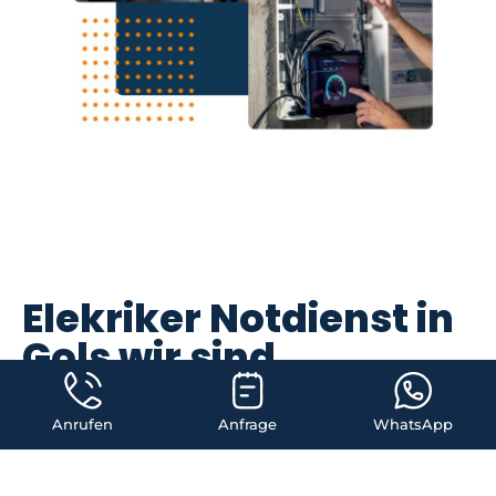
Elekriker Notdienst in
Gols wir sind
innerhalb 40 Minuten
vor Ort
Anrufen
Anfrage
WhatsApp
Wenn es um elektrische Probleme geht, ist schnelle Hilfe oft