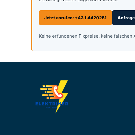
Jetzt anrufen: +43 1 4420251
Anfrage
Keine erfundenen Fixpreise, keine falschen 