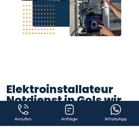
Elektroinstallateur
Notdienst in Gols wir
sind innerhalb 40
Minuten vor Ort
Anrufen
Anfrage
WhatsApp
Wenn es um elektrische Probleme geht, ist schnelle Hilfe oft