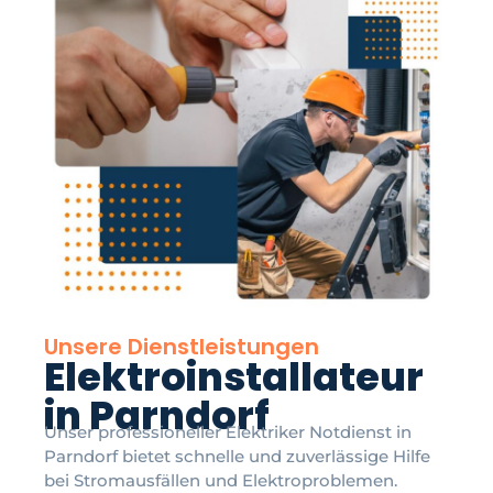
Unsere Dienstleistungen
Elektroinstallateur
in Parndorf
Unser professioneller Elektriker Notdienst in
Parndorf bietet schnelle und zuverlässige Hilfe
bei Stromausfällen und Elektroproblemen.