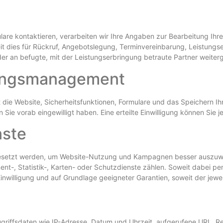
ulare kontaktieren, verarbeiten wir Ihre Angaben zur Bearbeitung Ih
it dies für Rückruf, Angebotslegung, Terminvereinbarung, Leistungs
er an befugte, mit der Leistungserbringung betraute Partner weite
gungsmanagement
ie Website, Sicherheitsfunktionen, Formulare und das Speichern Ihr
Sie vorab eingewilligt haben. Eine erteilte Einwilligung können Sie j
nste
ngesetzt werden, um Website-Nutzung und Kampagnen besser auszuwe
-, Statistik-, Karten- oder Schutzdienste zählen. Soweit dabei p
Einwilligung und auf Grundlage geeigneter Garantien, soweit der jewei
ugriffsdaten wie IP-Adresse, Datum und Uhrzeit, aufgerufene URL, R