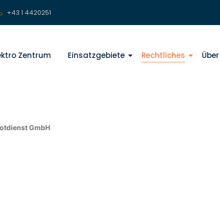
+43 1 4420251
lektro Zentrum
Einsatzgebiete
Rechtliches
Über
 Notdienst GmbH