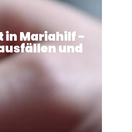
 in Mariahilf -
mausfällen und