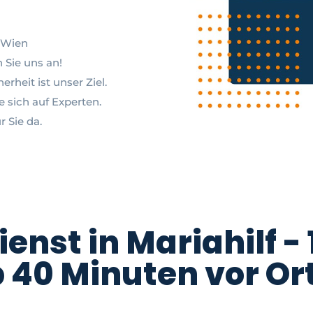
0 Wien
n Sie uns an!
rheit ist unser Ziel.
e sich auf Experten.
r Sie da.
ienst in Mariahilf -
 40 Minuten vor Or
lf – 1060 Wien und benötigen dringend professionelle Hilfe? Unser Elektr