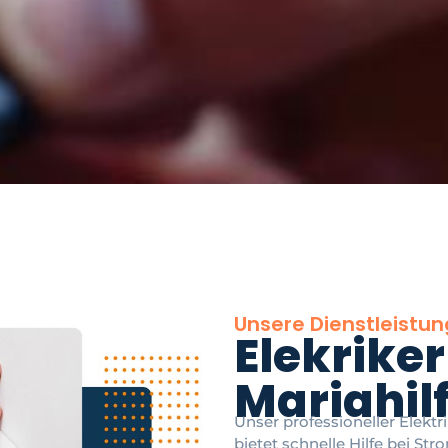
Unsere Dienstleistu
Elekriker
Mariahilf
Unser professioneller Elektr
bietet schnelle Hilfe bei S