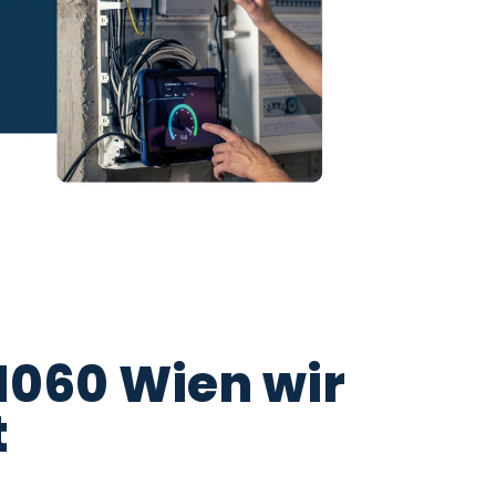
 1060 Wien wir
t
iker Notdienst ist rund um die Uhr für Sie da, um bei