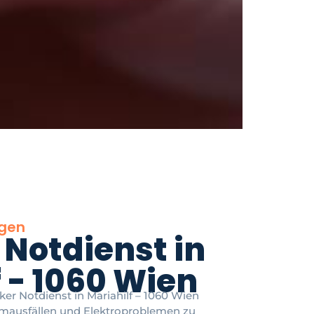
ngen
 Notdienst in
 - 1060 Wien
iker Notdienst in Mariahilf – 1060 Wien
tromausfällen und Elektroproblemen zu