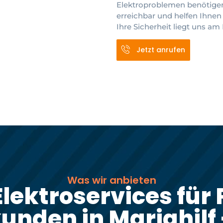
Elektroproblemen benötigen.
erreichbar und helfen Ihnen 
Ihre Sicherheit liegt uns am
Jetzt anrufen
Was wir anbieten
lektroservices für 
unden in Mariahilf 