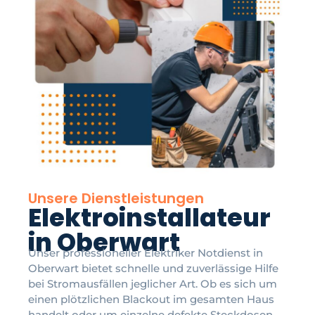
Unsere Dienstleistungen
Elektroinstallateur
in Oberwart
Unser professioneller Elektriker Notdienst in
Oberwart bietet schnelle und zuverlässige Hilfe
bei Stromausfällen jeglicher Art. Ob es sich um
einen plötzlichen Blackout im gesamten Haus
handelt oder um einzelne defekte Steckdosen,