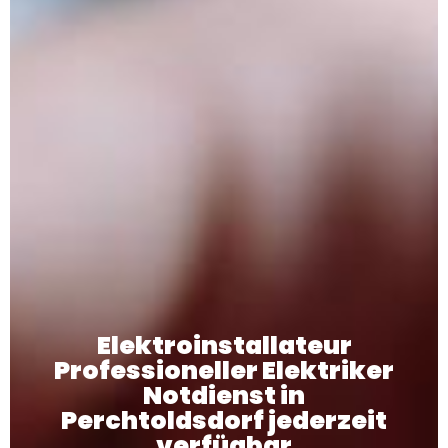
Elektroinstallateur
Professioneller Elektriker
Notdienst in
Perchtoldsdorf jederzeit
verfügbar