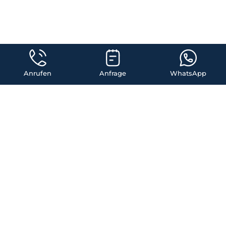
Elektroinstallateur
Anrufen
Anfrage
WhatsApp
Notdienst in
Perchtoldsdorf wir
sind innerhalb 40
Minuten vor Ort
Unser professioneller Elektriker-Notdienst in Perchtoldsdorf steht
Ihnen jederzeit zur Verfügung, um Ihnen bei allen elektrischen
Problemen schnell und zuverlässig zu helfen. Egal, ob es sich um
eine defekte Steckdose, einen Kurzschluss oder ein komplettes
Stromausfall handelt, unsere erfahrenen Elektriker sind rund um
die Uhr für Sie da.